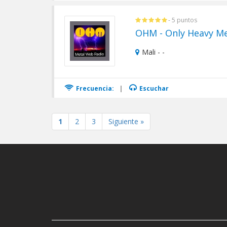
- 5 puntos
OHM - Only Heavy Me
Mali - -
Frecuencia:
|
Escuchar
1
2
3
Siguiente »