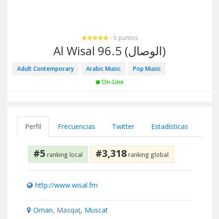
- 5 puntos
Al Wisal 96.5 (الوصال)
Adult Contemporary
Arabic Music
Pop Music
On-Line
Perfil
Frecuencias
Twitter
Estadísticas
#5
#3,318
ranking local
ranking global
http://www.wisal.fm
Oman
, Masqaţ,
Muscat