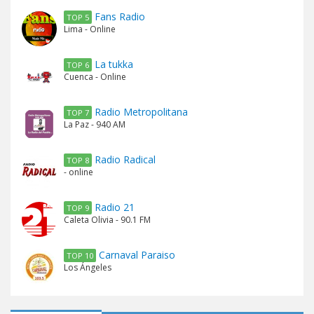
Fans Radio
TOP 5
Lima - Online
La tukka
TOP 6
Cuenca - Online
Radio Metropolitana
TOP 7
La Paz - 940 AM
Radio Radical
TOP 8
- online
Radio 21
TOP 9
Caleta Olivia - 90.1 FM
Carnaval Paraiso
TOP 10
Los Ángeles