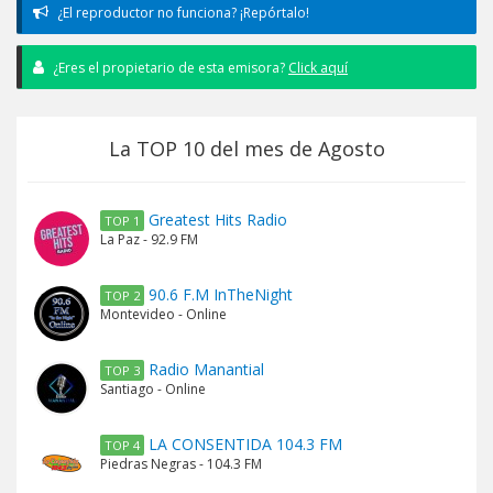
¿El reproductor no funciona? ¡Repórtalo!
¿Eres el propietario de esta emisora?
Click aquí
La TOP 10 del mes de Agosto
Greatest Hits Radio
TOP 1
La Paz - 92.9 FM
90.6 F.M InTheNight
TOP 2
Montevideo - Online
Radio Manantial
TOP 3
Santiago - Online
LA CONSENTIDA 104.3 FM
TOP 4
Piedras Negras - 104.3 FM