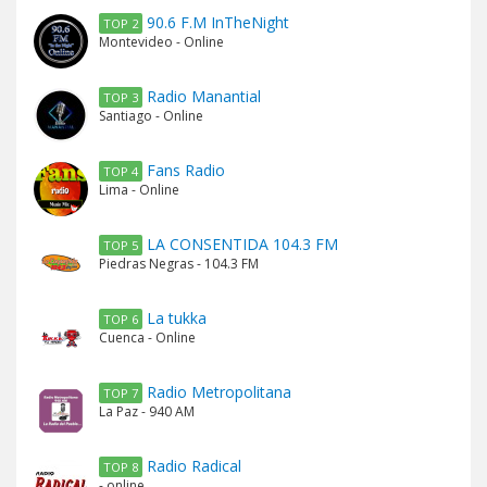
90.6 F.M InTheNight
TOP 2
Montevideo - Online
Radio Manantial
TOP 3
Santiago - Online
Fans Radio
TOP 4
Lima - Online
LA CONSENTIDA 104.3 FM
TOP 5
Piedras Negras - 104.3 FM
La tukka
TOP 6
Cuenca - Online
Radio Metropolitana
TOP 7
La Paz - 940 AM
Radio Radical
TOP 8
- online