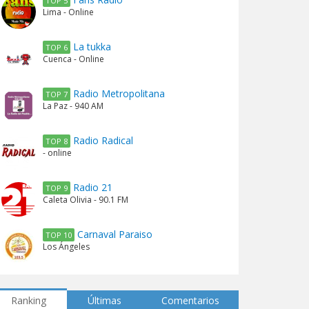
TOP 5
Lima - Online
La tukka
TOP 6
Cuenca - Online
Radio Metropolitana
TOP 7
La Paz - 940 AM
Radio Radical
TOP 8
- online
Radio 21
TOP 9
Caleta Olivia - 90.1 FM
Carnaval Paraiso
TOP 10
Los Ángeles
Ranking
Últimas
Comentarios