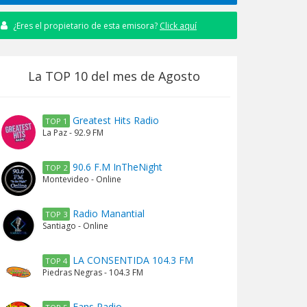
¿Eres el propietario de esta emisora?
Click aquí
La TOP 10 del mes de Agosto
Greatest Hits Radio
TOP 1
La Paz - 92.9 FM
90.6 F.M InTheNight
TOP 2
Montevideo - Online
Radio Manantial
TOP 3
Santiago - Online
LA CONSENTIDA 104.3 FM
TOP 4
Piedras Negras - 104.3 FM
Fans Radio