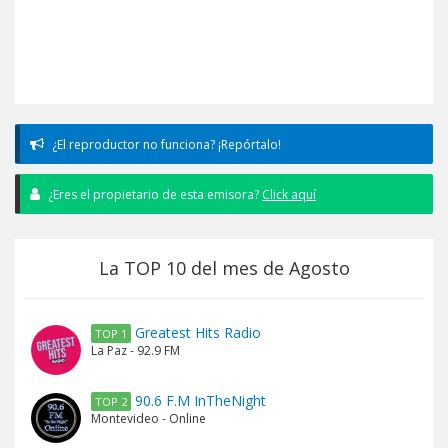
¿El reproductor no funciona? ¡Repórtalo!
¿Eres el propietario de esta emisora?
Click aquí
La TOP 10 del mes de Agosto
Greatest Hits Radio
TOP 1
La Paz - 92.9 FM
90.6 F.M InTheNight
TOP 2
Montevideo - Online