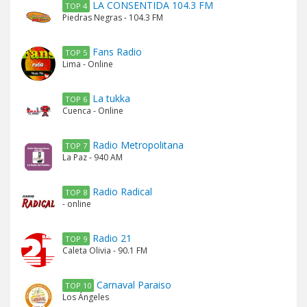
LA CONSENTIDA 104.3 FM
TOP 4
Piedras Negras - 104.3 FM
Fans Radio
TOP 5
Lima - Online
La tukka
TOP 6
Cuenca - Online
Radio Metropolitana
TOP 7
La Paz - 940 AM
Radio Radical
TOP 8
- online
Radio 21
TOP 9
Caleta Olivia - 90.1 FM
Carnaval Paraiso
TOP 10
Los Ángeles