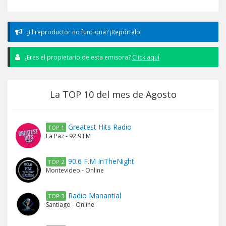
¿El reproductor no funciona? ¡Repórtalo!
¿Eres el propietario de esta emisora?
Click aquí
La TOP 10 del mes de Agosto
Greatest Hits Radio
TOP 1
La Paz - 92.9 FM
90.6 F.M InTheNight
TOP 2
Montevideo - Online
Radio Manantial
TOP 3
Santiago - Online