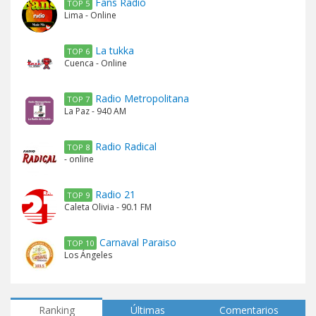
Fans Radio
TOP 5
Lima - Online
La tukka
TOP 6
Cuenca - Online
Radio Metropolitana
TOP 7
La Paz - 940 AM
Radio Radical
TOP 8
- online
Radio 21
TOP 9
Caleta Olivia - 90.1 FM
Carnaval Paraiso
TOP 10
Los Ángeles
Ranking
Últimas
Comentarios