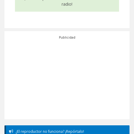
radio!
Publicidad
¿El reproductor no funciona? ¡Repórtalo!