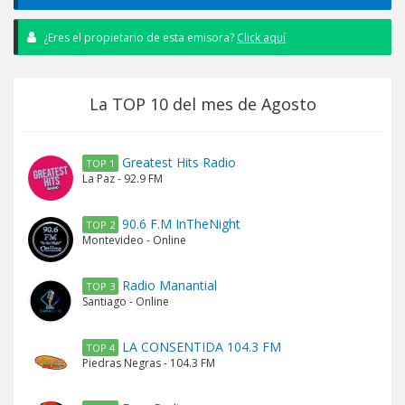
¿Eres el propietario de esta emisora?
Click aquí
La TOP 10 del mes de Agosto
Greatest Hits Radio
TOP 1
La Paz - 92.9 FM
90.6 F.M InTheNight
TOP 2
Montevideo - Online
Radio Manantial
TOP 3
Santiago - Online
LA CONSENTIDA 104.3 FM
TOP 4
Piedras Negras - 104.3 FM