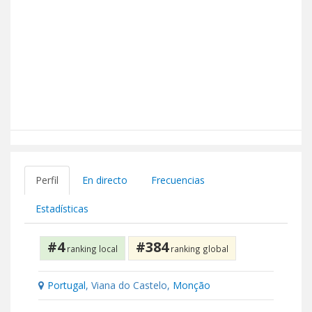
Perfil
En directo
Frecuencias
Estadísticas
#4
#384
ranking local
ranking global
Portugal
, Viana do Castelo,
Monção