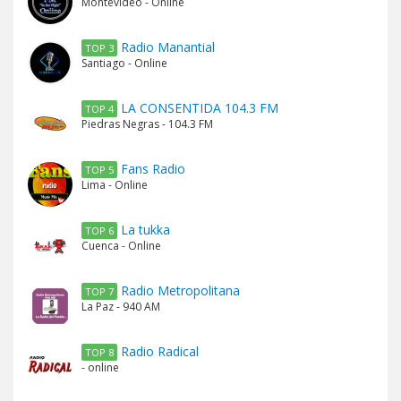
Montevideo - Online
Radio Manantial
TOP 3
Santiago - Online
LA CONSENTIDA 104.3 FM
TOP 4
Piedras Negras - 104.3 FM
Fans Radio
TOP 5
Lima - Online
La tukka
TOP 6
Cuenca - Online
Radio Metropolitana
TOP 7
La Paz - 940 AM
Radio Radical
TOP 8
- online