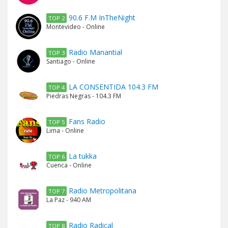
90.6 F.M InTheNight
TOP 2
Montevideo - Online
Radio Manantial
TOP 3
Santiago - Online
LA CONSENTIDA 104.3 FM
TOP 4
Piedras Negras - 104.3 FM
Fans Radio
TOP 5
Lima - Online
La tukka
TOP 6
Cuenca - Online
Radio Metropolitana
TOP 7
La Paz - 940 AM
Radio Radical
TOP 8