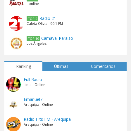
- online
Radio 21
TOP 9
Caleta Olivia - 90.1 FM
Carnaval Paraiso
TOP 10
Los Ángeles
Ranking
Últimas
Comentarios
Full Radio
Lima - Online
Emanuel7
Arequipa - Online
Radio Hits FM - Arequipa
Arequipa - Online