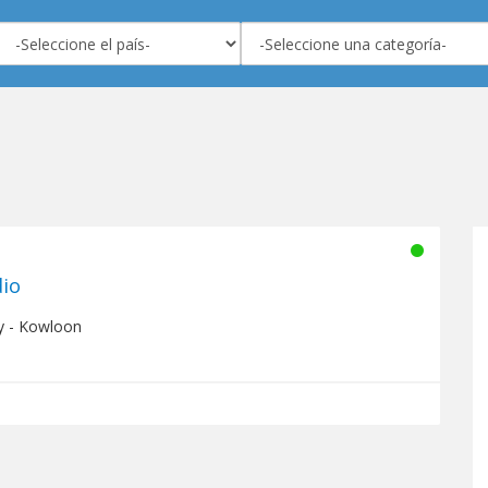
io
y - Kowloon