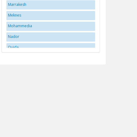
Marrakesh
Meknes
Mohammedia
Nador
Oujda
Rabat
Santa Cruz
tangerang
Tangier
Taroudant
Tétouan
Tétouan
Tiznit