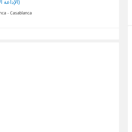
Al Amazighia (الإداعة الأمازيغية)
nca - Casablanca