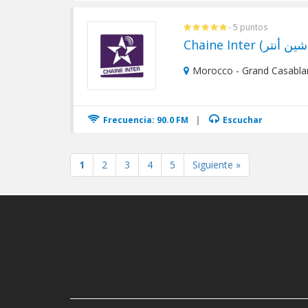
- 5 puntos
Ch
Morocco - Grand Casabla
Frecuencia: 90.0 FM
|
Escuchar
1
2
3
4
5
Siguiente »