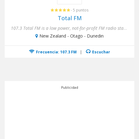
- 5 puntos
Total FM
107.3 Total FM is a low power, not-for-profit FM radio station based in Dunedin, New Zealand.We’re not a networked ...
New Zealand - Otago - Dunedin
Frecuencia: 107.3 FM
|
Escuchar
Publicidad