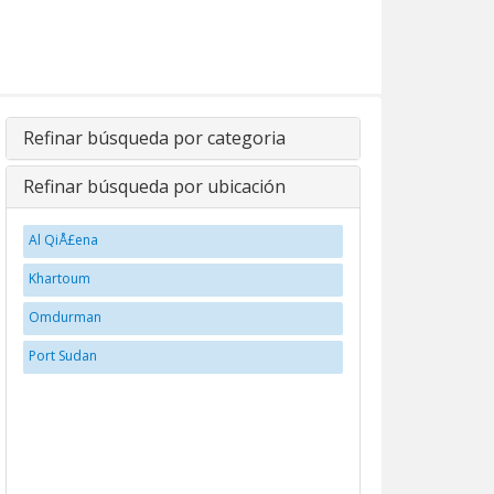
Refinar búsqueda por categoria
Refinar búsqueda por ubicación
Al QiÅ£ena
Khartoum
Omdurman
Port Sudan