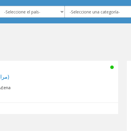
Radio Miraya (مرايا إف إم)
iÅ£ena