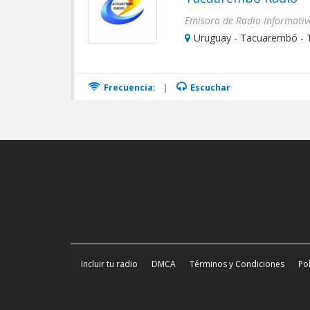
Emisora de Radio Informativa
Uruguay - Tacuarembó -
Frecuencia:
|
Escuchar
Incluir tu radio
DMCA
Términos y Condiciones
Pol