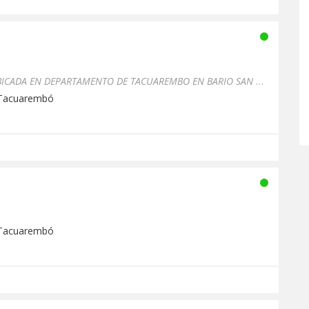
SOMOS UNA EMISORA FM UBICADA EN DEPARTAMENTO DE TACUAREMBO EN BARIO SAN GABRIEL . LES OFRECEMOS VARIEDAD DE PROGRAMAS...
 Tacuarembó
 Tacuarembó