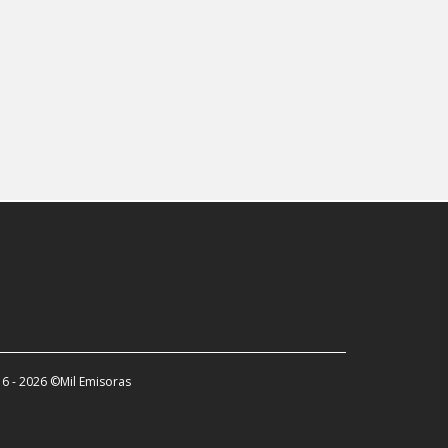
Punta del Este
Rivera
Rocha
Rodríguez
Rosario
Salto
San Carlos
San Javier
San José de Mayo
Santa Lucía
Santiago Vázquez
6 - 2026 ©Mil Emisoras
Sarandí Grande