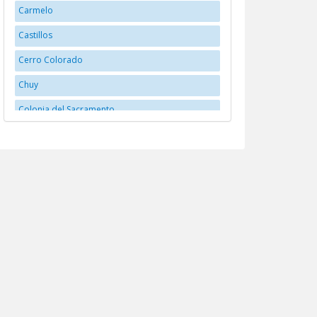
Carmelo
Castillos
Cerro Colorado
Chuy
Colonia del Sacramento
Dolores
Durazno
Florida
Fray Bentos
José Batlle y Ordóñez
José Pedro Varela
Juan L. Lacaze
La Paloma