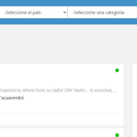
CMF con más de 10 años de trayectoria, ahora tiene su radio! CMF Radio... lo escuchas, lo disfrutas....
 Tacuarembó