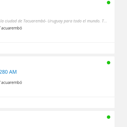
La radio de los éxitos, desde la ciudad de Tacuarembó- Uruguay para todo el mundo. The radio of hit...
 Tacuarembó
280 AM
 Tacuarembó