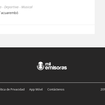
 - Deportiva - Musical
 Tacuarembó
ítica de Privacidad
App Móvil
Contáctenos
201