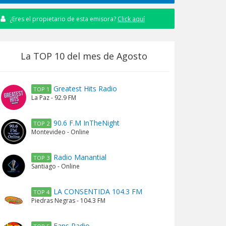
¿Eres el propietario de esta emisora?
Click aquí
La TOP 10 del mes de Agosto
Greatest Hits Radio
TOP 1
La Paz - 92.9 FM
90.6 F.M InTheNight
TOP 2
Montevideo - Online
Radio Manantial
TOP 3
Santiago - Online
LA CONSENTIDA 104.3 FM
TOP 4
Piedras Negras - 104.3 FM
Fans Radio