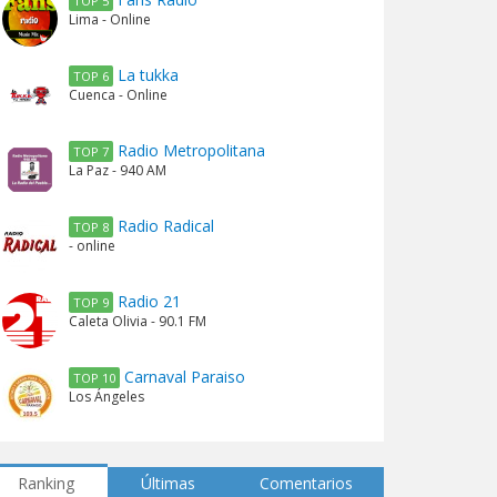
TOP 5
Lima - Online
La tukka
TOP 6
Cuenca - Online
Radio Metropolitana
TOP 7
La Paz - 940 AM
Radio Radical
TOP 8
- online
Radio 21
TOP 9
Caleta Olivia - 90.1 FM
Carnaval Paraiso
TOP 10
Los Ángeles
Ranking
Últimas
Comentarios