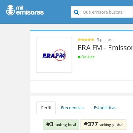
- 5 puntos
ERA FM - Emisso
On-Line
Perfil
Frecuencias
Estadísticas
#3
#377
ranking local
ranking global