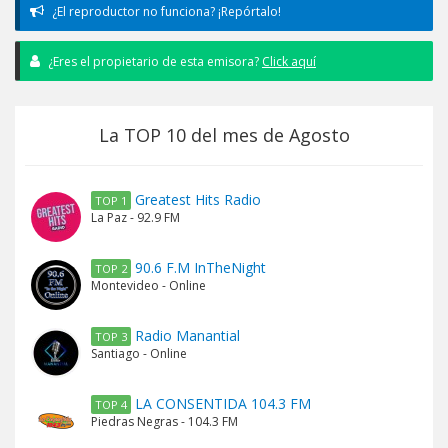
¿El reproductor no funciona? ¡Repórtalo!
¿Eres el propietario de esta emisora?
Click aquí
La TOP 10 del mes de Agosto
Greatest Hits Radio
TOP 1
La Paz - 92.9 FM
90.6 F.M InTheNight
TOP 2
Montevideo - Online
Radio Manantial
TOP 3
Santiago - Online
LA CONSENTIDA 104.3 FM
TOP 4
Piedras Negras - 104.3 FM