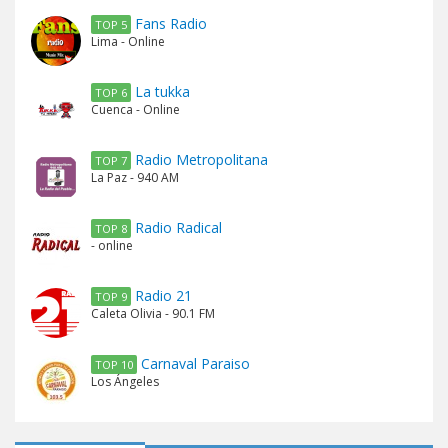
Fans Radio
TOP 5
Lima - Online
La tukka
TOP 6
Cuenca - Online
Radio Metropolitana
TOP 7
La Paz - 940 AM
Radio Radical
TOP 8
- online
Radio 21
TOP 9
Caleta Olivia - 90.1 FM
Carnaval Paraiso
TOP 10
Los Ángeles