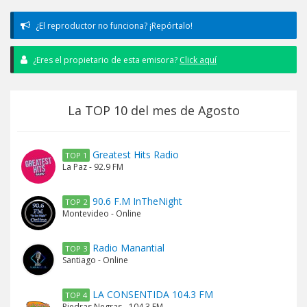
¿El reproductor no funciona? ¡Repórtalo!
¿Eres el propietario de esta emisora?
Click aquí
La TOP 10 del mes de Agosto
Greatest Hits Radio
TOP 1
La Paz - 92.9 FM
90.6 F.M InTheNight
TOP 2
Montevideo - Online
Radio Manantial
TOP 3
Santiago - Online
LA CONSENTIDA 104.3 FM
TOP 4
Piedras Negras - 104.3 FM