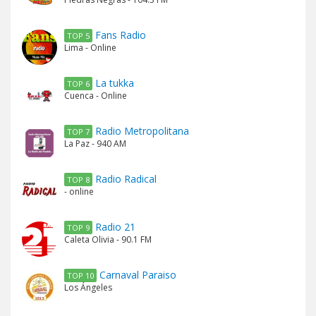
Fans Radio
TOP 5
Lima - Online
La tukka
TOP 6
Cuenca - Online
Radio Metropolitana
TOP 7
La Paz - 940 AM
Radio Radical
TOP 8
- online
Radio 21
TOP 9
Caleta Olivia - 90.1 FM
Carnaval Paraiso
TOP 10
Los Ángeles