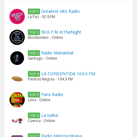
Greatest Hits Radio
TOP 1
La Paz - 92.9 FM
90.6 F.M InTheNight
TOP 2
Montevideo - Online
Radio Manantial
TOP 3
Santiago - Online
LA CONSENTIDA 104.3 FM
TOP 4
Piedras Negras - 104.3 FM
Fans Radio
TOP 5
Lima - Online
La tukka
TOP 6
Cuenca - Online
Radio Metropolitana
TOP 7