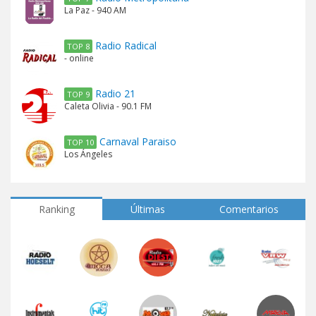
La Paz - 940 AM
Radio Radical
TOP 8
- online
Radio 21
TOP 9
Caleta Olivia - 90.1 FM
Carnaval Paraiso
TOP 10
Los Ángeles
Ranking
Últimas
Comentarios