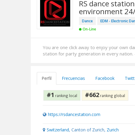
RS dance station
environment 24
Dance
EDM - Electronic Da
On-Line
You are one click away to enjoy your own da
station for party generation in every nation.
Perfil
Frecuencias
Facebook
Twitt
#1
#662
ranking local
ranking global
https://rsdancestation.com
Switzerland
, Canton of Zurich,
Zurich