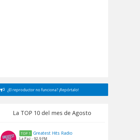
¿El reproductor no funciona? ¡Repórtalo!
La TOP 10 del mes de Agosto
Greatest Hits Radio
TOP 1
La Paz - 92.9 FM