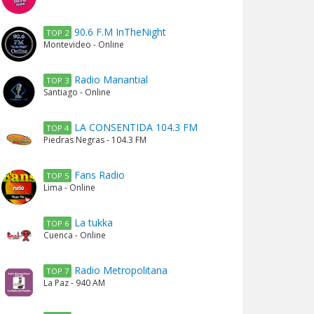
90.6 F.M InTheNight
TOP 2
Montevideo - Online
Radio Manantial
TOP 3
Santiago - Online
LA CONSENTIDA 104.3 FM
TOP 4
Piedras Negras - 104.3 FM
Fans Radio
TOP 5
Lima - Online
La tukka
TOP 6
Cuenca - Online
Radio Metropolitana
TOP 7
La Paz - 940 AM