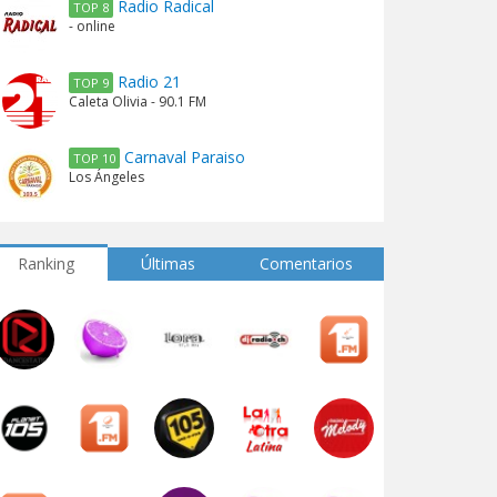
Radio Radical
TOP 8
- online
Radio 21
TOP 9
Caleta Olivia - 90.1 FM
Carnaval Paraiso
TOP 10
Los Ángeles
Ranking
Últimas
Comentarios