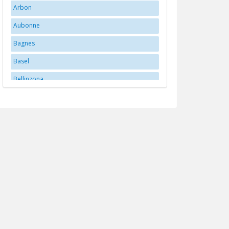
Arbon
Aubonne
Bagnes
Basel
Bellinzona
Bern
Bex
Biberstein
Biel/Bienne
Brittnau
Brugg
Buchs
Carouge