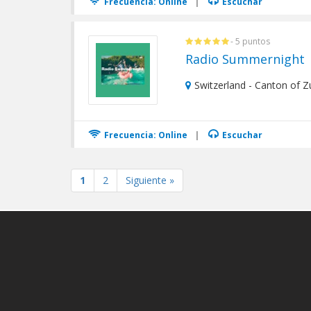
Frecuencia: Online
|
Escuchar
- 5 puntos
Radio Summernight
Switzerland - Canton of Zu
Frecuencia: Online
|
Escuchar
1
2
Siguiente »