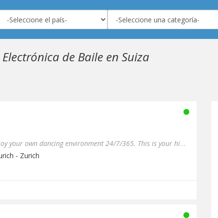
Electrónica de Baile en Suiza
You are one click away to enjoy your own dancing environment 24/7/365. This is your hip dance station for party gene...
rich - Zurich