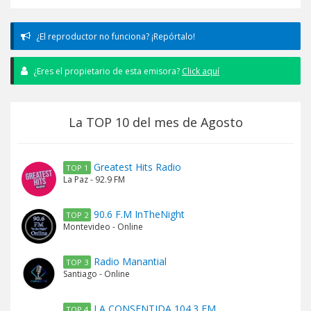
¿El reproductor no funciona? ¡Repórtalo!
¿Eres el propietario de esta emisora?
Click aquí
La TOP 10 del mes de Agosto
Greatest Hits Radio
TOP 1
La Paz - 92.9 FM
90.6 F.M InTheNight
TOP 2
Montevideo - Online
Radio Manantial
TOP 3
Santiago - Online
LA CONSENTIDA 104.3 FM
TOP 4