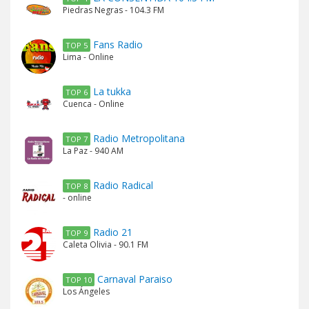
Piedras Negras - 104.3 FM
Fans Radio
TOP 5
Lima - Online
La tukka
TOP 6
Cuenca - Online
Radio Metropolitana
TOP 7
La Paz - 940 AM
Radio Radical
TOP 8
- online
Radio 21
TOP 9
Caleta Olivia - 90.1 FM
Carnaval Paraiso
TOP 10
Los Ángeles