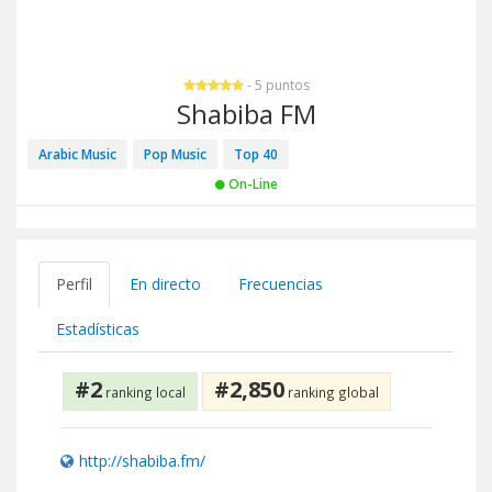
- 5 puntos
Shabiba FM
Arabic Music
Pop Music
Top 40
On-Line
Perfil
En directo
Frecuencias
Estadísticas
#2
#2,850
ranking local
ranking global
http://shabiba.fm/