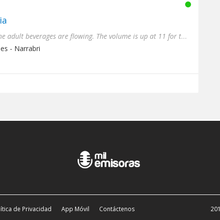
ia
It's always Saturday Night. The adult beverages are flowing. The volume is up at 11 for the over 45's. Enjoy!
es - Narrabri
ítica de Privacidad
App Móvil
Contáctenos
201