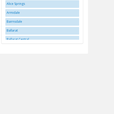
Alice Springs
Armidale
Bairnsdale
Ballarat
Ballarat Central
Ballina
Bankstown
Batemans Bay
Bathurst
Bedfordale
Bega
Belmont
Bendigo