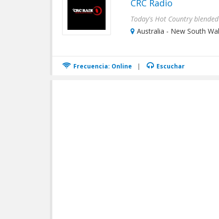
CRC Radio
Today's Hot Country blended 
Australia - New South Wal
Frecuencia: Online
|
Escuchar