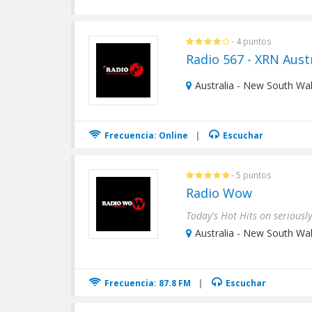
- 4 puntos
Radio 567 - XRN Aust
Australia - New South Wal
Frecuencia: Online
|
Escuchar
- 5 puntos
Radio Wow
Today's Hot Hits on seriously
Australia - New South Wal
Frecuencia: 87.8 FM
|
Escuchar