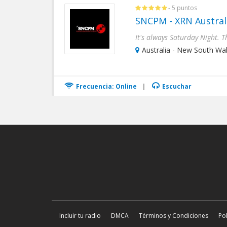
- 5 puntos
SNCPM - XRN Austral
Australia - New South Wal
Frecuencia: Online
|
Escuchar
Incluir tu radio
DMCA
Términos y Condiciones
Pol