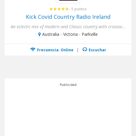
- 5 puntos
Kick Covid Country Radio Ireland
An eclectic mix of modern and Classic country with crossover rock and bluesAlexa Play KCC Ireland on Mytuner
Australia - Victoria - Parkville
Frecuencia: Online
|
Escuchar
Publicidad