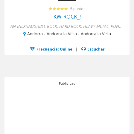
- 5 puntos
KW ROCK_!
AN INEXHAUSTIBLE ROCK, HARD ROCK, HEAVY METAL, PUNK, MELODIC HARDCORE & METAL TRIP! An evocative selection of today'...
Andorra - Andorra la Vella - Andorra la Vella
Frecuencia: Online
|
Escuchar
Publicidad