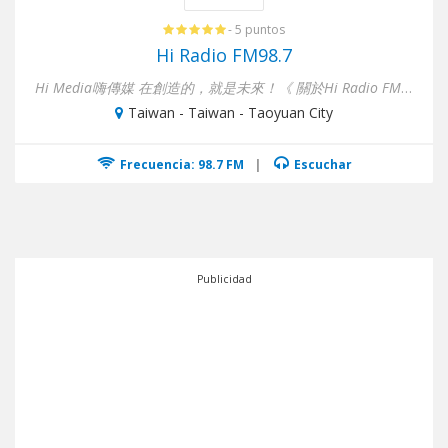
- 5 puntos
Hi Radio FM98.7
Hi Media嗨傳媒 在創造的，就是未來！《 關於Hi Radio FM98.7 》音樂與耳朵零距�...
Taiwan - Taiwan - Taoyuan City
Frecuencia: 98.7 FM
|
Escuchar
Publicidad