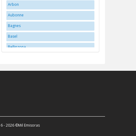
Arbon
Aubonne
Bagnes
Basel
Bellinzona
Bern
Bex
Biberstein
Biel/Bienne
Brittnau
Brugg
Buchs
6 - 2026 ©Mil Emisoras
Carouge