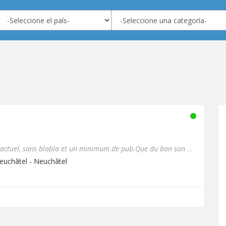
Le meilleur de la Pop/Top40 actuel, sans blabla et un minimum de pub.Que du bon son pour vos oreilles :-)
euchâtel - Neuchâtel