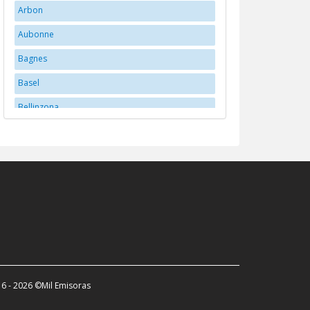
Arbon
Aubonne
Bagnes
Basel
Bellinzona
Bern
Bex
Biberstein
Biel/Bienne
Brittnau
Brugg
Buchs
6 - 2026 ©Mil Emisoras
Carouge