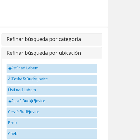
Refinar búsqueda por categoria
Refinar búsqueda por ubicación
�?stí nad Labem
ÄŒeskÃ© BudÄ›jovice
Ústí nad Labem
�?eské Bud�?jovice
České Budějovice
Brno
Cheb