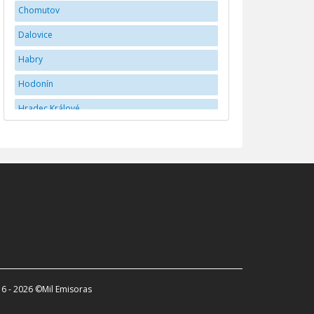
Chomutov
Dalovice
Habry
Hodonín
Hradec Králové
Jihlava
JindÅ™ichÅ¯v Hradec
Karlovy Vary
Kladno
Liberec
Mladá Boleslav
Náchod
6 - 2026 ©Mil Emisoras
Olomouc