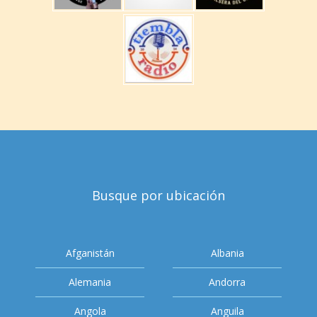
Busque por ubicación
Afganistán
Albania
Alemania
Andorra
Angola
Anguila