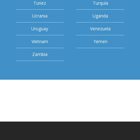
Tunez
Turquía
Ucrania
Uganda
Uruguay
Venezuela
Vietnam
Yemen
Zambia