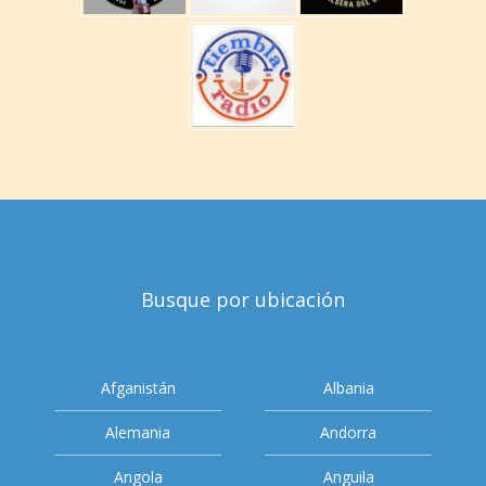
Busque por ubicación
Afganistán
Albania
Alemania
Andorra
Angola
Anguila