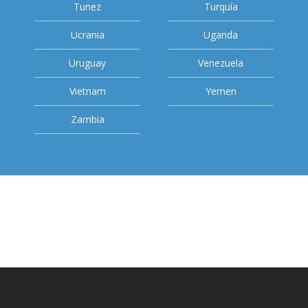
Tunez
Turquía
Ucrania
Uganda
Uruguay
Venezuela
Vietnam
Yemen
Zambia