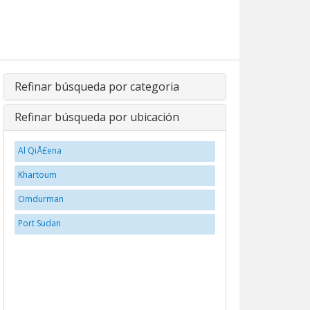
Refinar búsqueda por categoria
Refinar búsqueda por ubicación
Al QiÅ£ena
Khartoum
Omdurman
Port Sudan