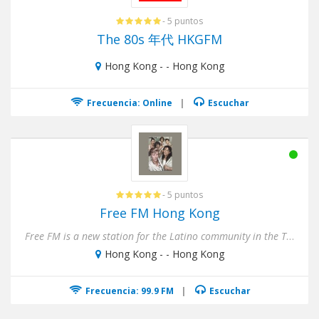
- 5 puntos
The 80s 年代 HKGFM
Hong Kong - - Hong Kong
Frecuencia: Online
|
Escuchar
- 5 puntos
Free FM Hong Kong
Free FM is a new station for the Latino community in the Tel Aviv City. With music of always and very modern music Ho...
Hong Kong - - Hong Kong
Frecuencia: 99.9 FM
|
Escuchar