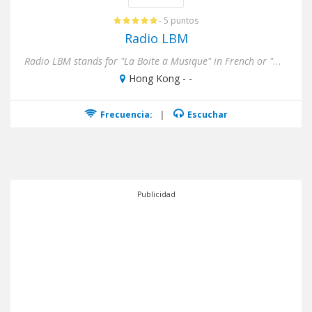
- 5 puntos
Radio LBM
​Radio LBM stands for "La Boite a Musique" in French or "Music Box" and is a young Hong Kong based Web Radio create...
Hong Kong - -
Frecuencia:
|
Escuchar
Publicidad