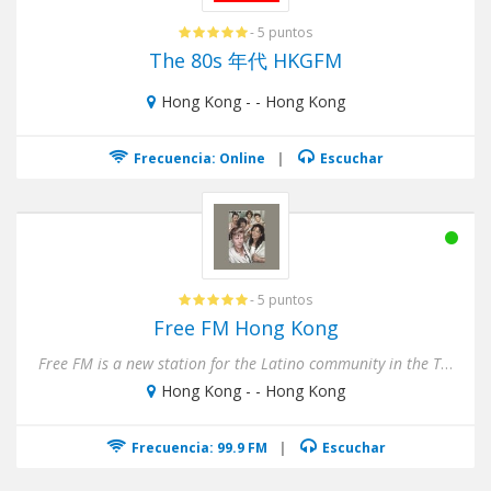
- 5 puntos
The 80s 年代 HKGFM
Hong Kong - - Hong Kong
Frecuencia: Online
|
Escuchar
- 5 puntos
Free FM Hong Kong
Free FM is a new station for the Latino community in the Tel Aviv City. With music of always and very modern music Ho...
Hong Kong - - Hong Kong
Frecuencia: 99.9 FM
|
Escuchar