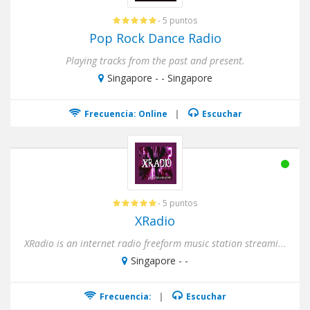
- 5 puntos
Pop Rock Dance Radio
Playing tracks from the past and present.
Singapore - - Singapore
Frecuencia: Online
|
Escuchar
- 5 puntos
XRadio
XRadio is an internet radio freeform music station streaming live from the XRADIO.ZONE in Second Life. The forty-mete...
Singapore - -
Frecuencia:
|
Escuchar