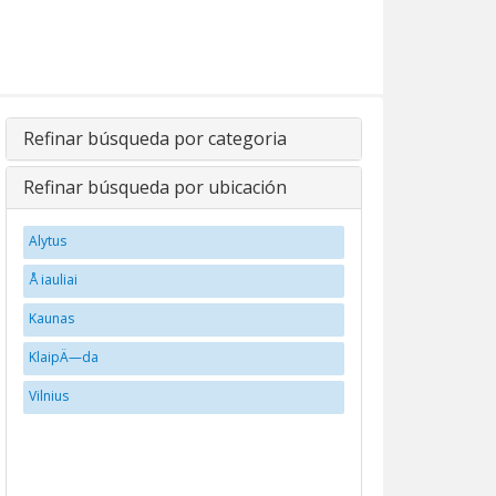
Refinar búsqueda por categoria
Refinar búsqueda por ubicación
Alytus
Å iauliai
Kaunas
KlaipÄ—da
Vilnius