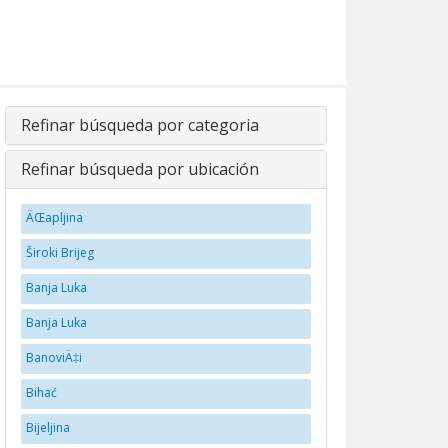
Refinar búsqueda por categoria
Refinar búsqueda por ubicación
ÄŒapljina
Široki Brijeg
Banja Luka
Banja Luka
BanoviÄ‡i
Bihać
Bijeljina