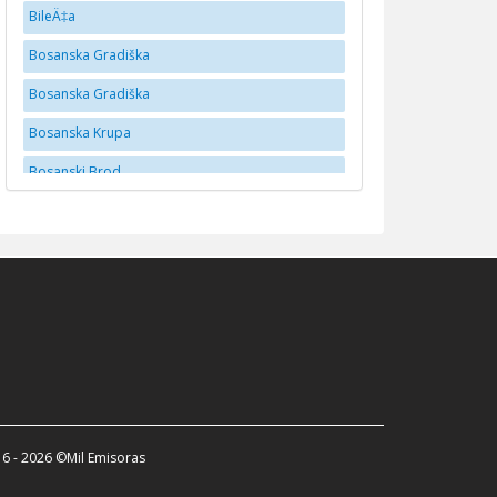
BileÄ‡a
Bosanska Gradiška
Bosanska Gradiška
Bosanska Krupa
Bosanski Brod
BrÄko
Brčko
Bugojno
BusovaÄa
Cazin
Doboj
Donji Vakuf
6 - 2026 ©Mil Emisoras
Dubica