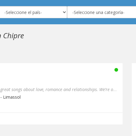
 Chipre
Love Zone Radio playing just great songs about love, romance and relationships. We’re on air and online 24h a day w...
 - Limassol