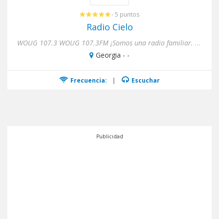
- 5 puntos
Radio Cielo
WOUG 107.3 WOUG 107.3FM ¡Somos una radio familiar. Te damos lo último en música y noticias de la comunidad hispana...
Georgia - -
Frecuencia:
|
Escuchar
Publicidad