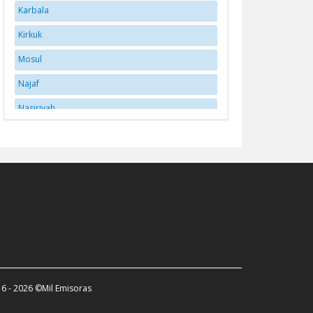
Karbala
Kirkuk
Mosul
Najaf
Nasiriyah
Ramadi
Sulaymaniyah
Zakho
6 - 2026 ©Mil Emisoras