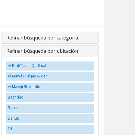
Refinar búsqueda por categoria
Refinar búsqueda por ubicación
Al Ba�?rat al Qadīmah
Al MawÅŸil al JadÄ«dah
Al Maw�?il al Jadīdah
Baghdad
Basra
Dahuk
Erbil