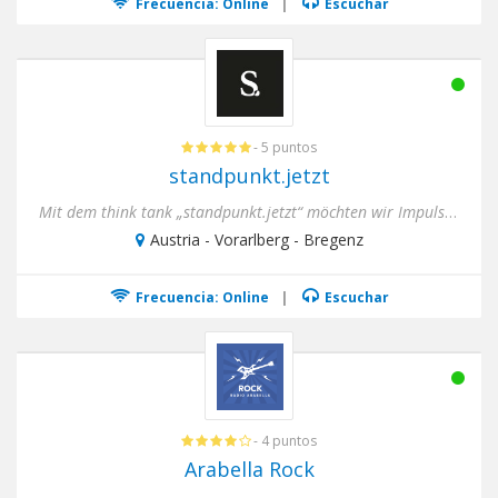
Frecuencia: Online
|
Escuchar
- 5 puntos
standpunkt.jetzt
Mit dem think tank „standpunkt.jetzt“ möchten wir Impulse setzten. Impulse für z.B. Solidarität und Empathie i...
Austria - Vorarlberg - Bregenz
Frecuencia: Online
|
Escuchar
- 4 puntos
Arabella Rock