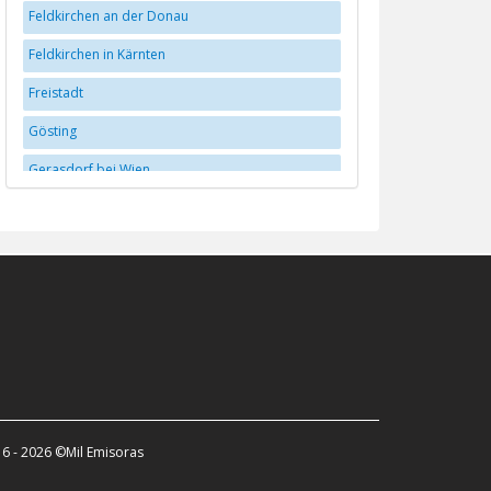
Feldkirchen an der Donau
Feldkirchen in Kärnten
Freistadt
Gösting
Gerasdorf bei Wien
Graz
Hall in Tirol
Hallein
Hollabrunn
Innsbruck
Klagenfurt
Krems
6 - 2026 ©Mil Emisoras
Leoben