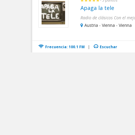
- 5 puntos
Apaga la tele
Radio de clásicos Con el mej
Austria - Vienna - Vienna
Frecuencia: 100.1 FM
|
Escuchar