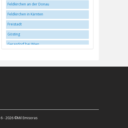
Feldkirchen an der Donau
Feldkirchen in Kärnten
Freistadt
Gösting
Gerasdorf bei Wien
Graz
Hall in Tirol
Hallein
Hollabrunn
Innsbruck
Klagenfurt
Krems
6 - 2026 ©Mil Emisoras
Leoben