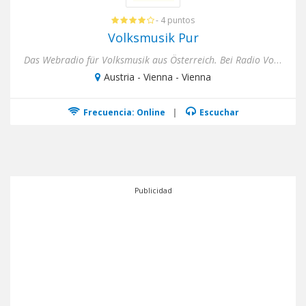
- 4 puntos
Volksmusik Pur
Das Webradio für Volksmusik aus Österreich. Bei Radio Volksmusik Pur hört man ununterbrochen die schönsten Kläng...
Austria - Vienna - Vienna
Frecuencia: Online
|
Escuchar
Publicidad