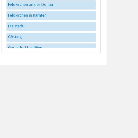
Feldkirchen an der Donau
Feldkirchen in Kärnten
Freistadt
Gösting
Gerasdorf bei Wien
Graz
Hall in Tirol
Hallein
Hollabrunn
Innsbruck
Klagenfurt
Krems
Leoben