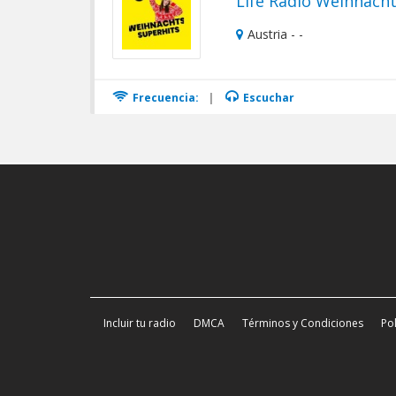
Life Radio Weihnacht
Austria - -
Frecuencia:
|
Escuchar
Incluir tu radio
DMCA
Términos y Condiciones
Pol