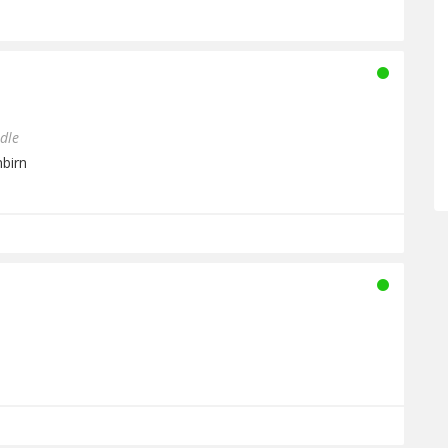
dle
nbirn