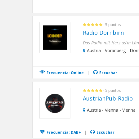
- 5 puntos
Radio Dornbirn
Das Radio mit Herz us'm Län
Austria - Vorarlberg - Dor
Frecuencia: Online
|
Escuchar
- 5 puntos
AustrianPub-Radio
Austria - Vienna - Vienna
Frecuencia: DAB+
|
Escuchar