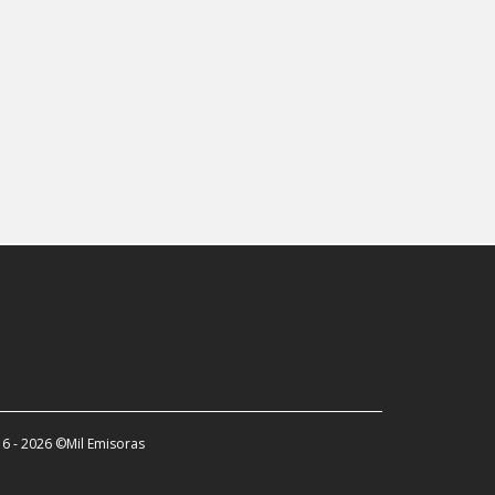
Schwaz
Tulln
Vöcklabruck
Vienna
Villach
Voitsberg
Weißkirchen in Steiermark
Wiener Neudorf
Wiener Neustadt
Wolfsberg
Zell am See
6 - 2026 ©Mil Emisoras