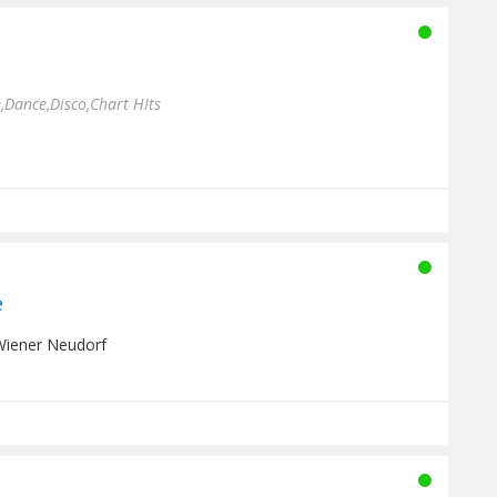
,Dance,Disco,Chart HIts
e
 Wiener Neudorf