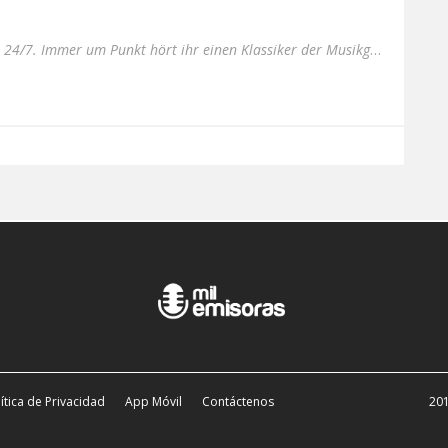
soundlarge spielt gute Laune 24/7. Immer um Punkt hört ihr einen Klassiker der Musikgeschichte der gute Laune macht.
ítica de Privacidad
App Móvil
Contáctenos
201