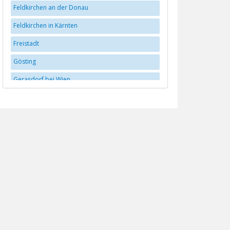
Feldkirchen an der Donau
Feldkirchen in Kärnten
Freistadt
Gösting
Gerasdorf bei Wien
Graz
Hall in Tirol
Hallein
Hollabrunn
Innsbruck
Klagenfurt
Krems
Leoben