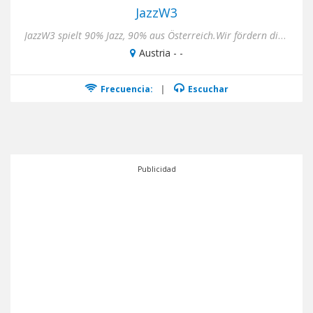
JazzW3
JazzW3 spielt 90% Jazz, 90% aus Österreich.Wir fördern die österreichische Jazzszene 24x7 ohne Werbung und informi...
Austria - -
Frecuencia:
|
Escuchar
Publicidad