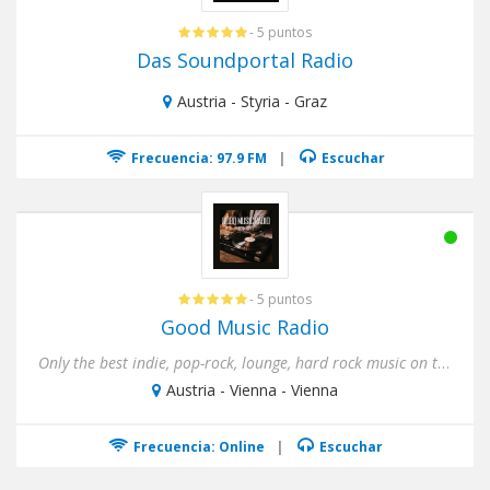
- 5 puntos
Das Soundportal Radio
Austria - Styria - Graz
Frecuencia: 97.9 FM
|
Escuchar
- 5 puntos
Good Music Radio
Only the best indie, pop-rock, lounge, hard rock music on the air. From Radiohead to Ed Sheeran, from Metallica to Ka...
Austria - Vienna - Vienna
Frecuencia: Online
|
Escuchar