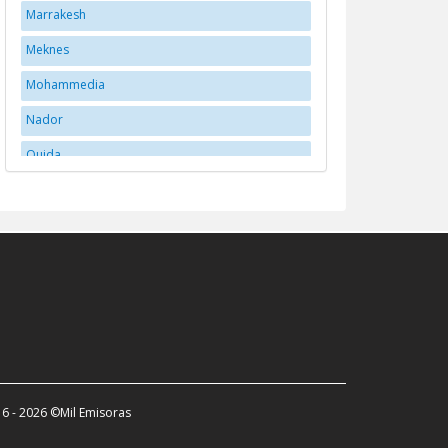
Marrakesh
Meknes
Mohammedia
Nador
Oujda
Rabat
Santa Cruz
tangerang
Tangier
Taroudant
Tétouan
Tétouan
6 - 2026 ©Mil Emisoras
Tiznit