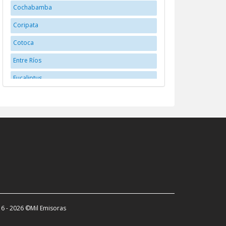
Cochabamba
Coripata
Cotoca
Entre Ríos
Eucaliptus
Huanuni
La Paz
La Santisima Trinidad
Llallagua
Montero
Oruro
Potosí
6 - 2026 ©Mil Emisoras
Potosí